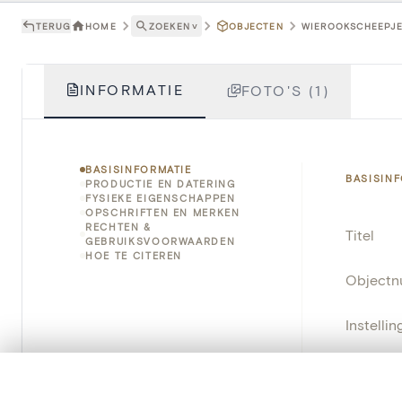
TERUG
HOME
ZOEKEN
˅
OBJECTEN
WIEROOKSCHEEPJE 
INFORMATIE
FOTO'S (1)
BASISINFORMATIE
BASISIN
PRODUCTIE EN DATERING
FYSIEKE EIGENSCHAPPEN
OPSCHRIFTEN EN MERKEN
RECHTEN &
Titel
GEBRUIKSVOORWAARDEN
HOE TE CITEREN
Object
Instellin
Locatie
0/50 foto's
VERGELIJKINGSSET