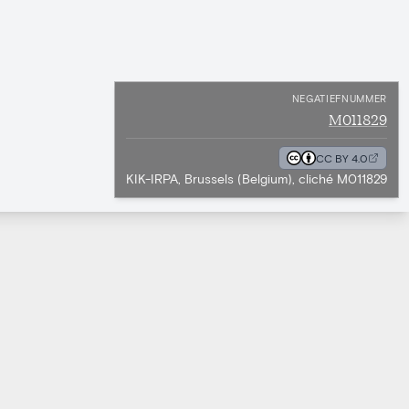
NEGATIEFNUMMER
M011829
CC BY 4.0
KIK-IRPA, Brussels (Belgium), cliché M011829