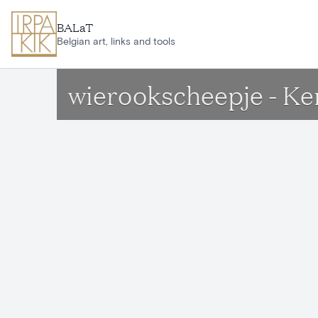
Ga naar hoofdinhoud
BALaT
Belgian art, links and tools
wierookscheepje - K