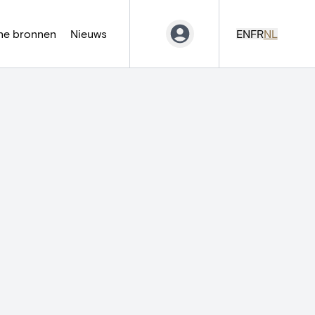
ne bronnen
Nieuws
EN
FR
NL