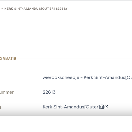
- KERK SINT-AMANDUS[OUTER] (22613)
FORMATIE
wierookscheepje - Kerk Sint-Amandus[Ou
nummer
22613
g
Kerk Sint-Amandus[Outer]
Outer