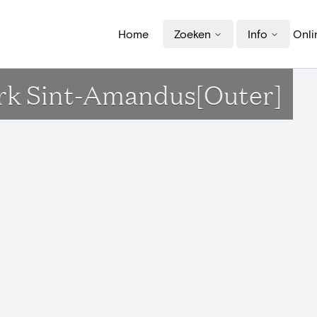
Home
Zoeken
Info
Onli
erk Sint-Amandus[Outer]