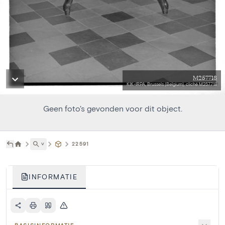
M257718
KIK-IRPA, Brussels (Belgium), cliché M257718
Geen foto's gevonden voor dit object.
˅
22591
INFORMATIE