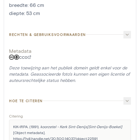
breedte
:
66
cm
diepte
:
53
cm
RECHTEN & GEBRUIKSVOORWAARDEN
Metadata
CC0
Deze toewijzing aan het publiek domein geldt enkel voor de
metadata. Geassocieerde foto's kunnen een eigen licentie of
auteursrechtelijke status hebben.
HOE TE CITEREN
Citering
KIK-IRPA. (1991). 
koorzetel - Kerk Sint-Denijs[Sint-Denijs-Boekel]
[Object metadata]. 
https://hdl.handle.net/20.500.14037/object.22591