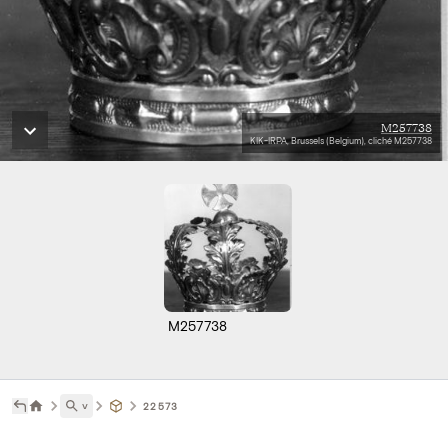
M257738
KIK-IRPA, Brussels (Belgium), cliché M257738
M257738
˅
22573