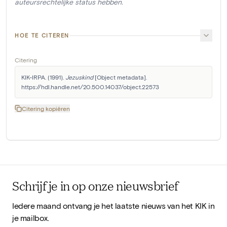
auteursrechtelijke status hebben.
HOE TE CITEREN
Citering
KIK-IRPA. (1991). 
Jezuskind
 [Object metadata]. 
https://hdl.handle.net/20.500.14037/object.22573
Citering kopiëren
Schrijf je in op onze nieuwsbrief
Iedere maand ontvang je het laatste nieuws van het KIK in
je mailbox.