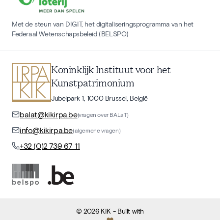
Met de steun van DIGIT, het digitaliseringsprogramma van het
Federaal Wetenschapsbeleid (BELSPO)
Koninklijk Instituut voor het
Kunstpatrimonium
Jubelpark 1, 1000 Brussel, België
balat@kikirpa.be
(vragen over BALaT)
info@kikirpa.be
(algemene vragen)
+32 (0)2 739 67 11
©
2026
KIK
- Built with