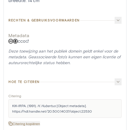
breedte
:
14
cm
RECHTEN & GEBRUIKSVOORWAARDEN
Metadata
CC0
Deze toewijzing aan het publiek domein geldt enkel voor de
metadata. Geassocieerde foto's kunnen een eigen licentie of
auteursrechtelijke status hebben.
HOE TE CITEREN
Citering
KIK-IRPA. (1991). 
H. Hubertus
 [Object metadata]. 
https://hdl.handle.net/20.500.14037/object.22530
Citering kopiëren