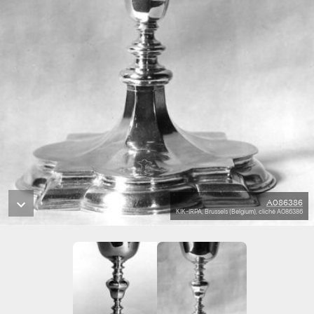
A086386
KIK-IRPA, Brussels (Belgium), cliché A086386