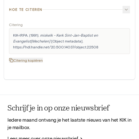
HOE TE CITEREN
Citering
KIK-IRPA. (1991). 
miskelk - Kerk Sint-Jan-Baptist en 
Evangelist[Mechelen]
 [Object metadata]. 
https://hdl.handle.net/20.500.14037/object.22508
Citering kopiëren
Schrijf je in op onze nieuwsbrief
Iedere maand ontvang je het laatste nieuws van het KIK in
je mailbox.
Lees meer over onze nieuwsbrief