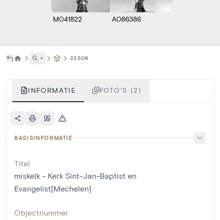
M041822
A086386
˅
22508
INFORMATIE
FOTO'S (2)
BASISINFORMATIE
Titel
miskelk - Kerk Sint-Jan-Baptist en
Evangelist[Mechelen]
Objectnummer