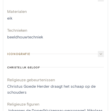
Materialen
eik
Technieken
beeldhouwtechniek
ICONOGRAFIE
CHRISTELIJK GELOOF
Religieuze gebeurtenissen
Christus Goede Herder draagt het schaap op de
schouders
Religieuze figuren
Johannes de Doper[kluizenaar-personage]
,
Nikolaas