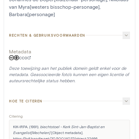
van Myra[westers bisschop-personage]
,
Barbara[personage]
RECHTEN & GEBRUIKSVOORWAARDEN
Metadata
CC0
Deze toewijzing aan het publiek domein geldt enkel voor de
metadata. Geassocieerde foto's kunnen een eigen licentie of
auteursrechtelijke status hebben.
HOE TE CITEREN
Citering
KIK-IRPA. (1991). 
biechtstoel - Kerk Sint-Jan-Baptist en 
Evangelist[Mechelen]
 [Object metadata]. 
https://hdl.handle.net/20.500.14037/object.22466