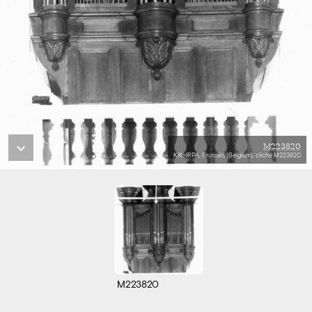
M223820
KIK-IRPA, Brussels (Belgium), cliché M223820
M223820