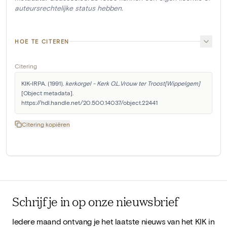
auteursrechtelijke status hebben.
HOE TE CITEREN
Citering
KIK-IRPA. (1991). 
kerkorgel - Kerk O.L.Vrouw ter Troost[Wippelgem]
[Object metadata]. 
https://hdl.handle.net/20.500.14037/object.22441
Citering kopiëren
Schrijf je in op onze nieuwsbrief
Iedere maand ontvang je het laatste nieuws van het KIK in