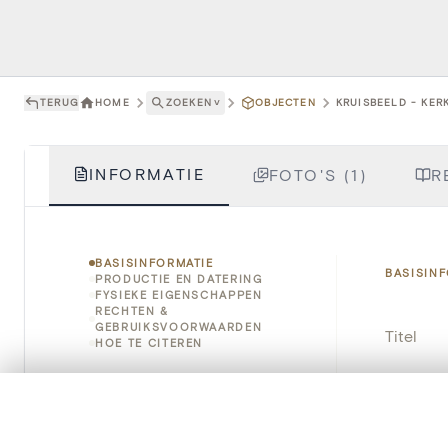
TERUG
HOME
ZOEKEN
˅
OBJECTEN
KRUISBEELD - KER
INFORMATIE
FOTO'S (1)
R
BASISINFORMATIE
BASISIN
PRODUCTIE EN DATERING
FYSIEKE EIGENSCHAPPEN
RECHTEN &
GEBRUIKSVOORWAARDEN
Titel
HOE TE CITEREN
Object
0/50 foto's
VERGELIJKINGSSET
Instellin
Zet je afbeeldingen naast elkaar, gelaagd of me