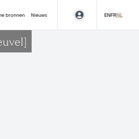
ne bronnen
Nieuws
EN
FR
NL
uvel]