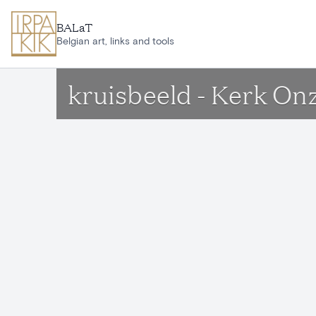
Ga naar hoofdinhoud
BALaT
Belgian art, links and tools
kruisbeeld - Kerk O