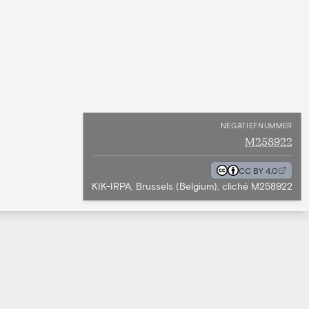
NEGATIEFNUMMER
M258922
CC BY 4.0
KIK-IRPA, Brussels (Belgium), cliché M258922