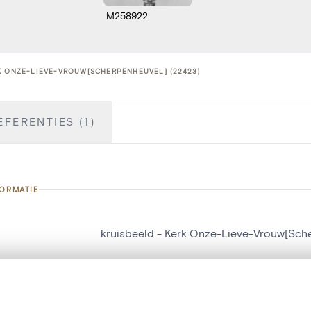
M258922
K ONZE-LIEVE-VROUW[SCHERPENHEUVEL] (22423)
EFERENTIES (1)
FORMATIE
kruisbeeld - Kerk Onze-Lieve-Vrouw[Sch
nummer
22423
g
Kerk Onze-Lieve-Vrouw[Scherpenheuvel]
t een schuifbalk om ze te vergelijken — met gesynchroniseerd zoomen 