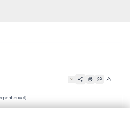
erpenheuvel]
en verschuiven.