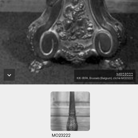
M023222
KIK-IRPA, Brussels (Belgium), cliché M023222
M023222