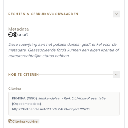
RECHTEN & GEBRUIKSVOORWAARDEN
Metadata
CC0
Deze toewijzing aan het publiek domein geldt enkel voor de
metadata. Geassocieerde foto's kunnen een eigen licentie of
auteursrechtelijke status hebben.
HOE TE CITEREN
Citering
KIK-IRPA. (1990). 
kerkkandelaar - Kerk O.L.Vrouw Presentatie
[Object metadata]. 
https://hdl.handle.net/20.500.14037/object.22401
Citering kopiëren