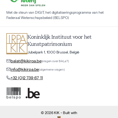
Met de steun van DIGIT, het digitaliseringsprogramma van het
Federaal Wetenschapsbeleid (BELSPO)
Koninklijk Instituut voor het
Kunstpatrimonium
Jubelpark 1, 1000 Brussel, België
balat@kikirpa.be
(vragen over BALaT)
info@kikirpa.be
(algemene vragen)
+32 (0)2 739 67 11
©
2026
KIK
- Built with