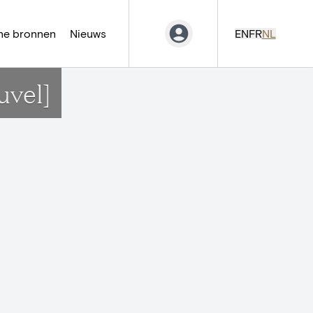
ne bronnen
Nieuws
EN
FR
NL
vel]