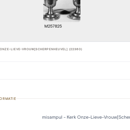
M257825
 ONZE-LIEVE-VROUW[SCHERPENHEUVEL] (22360)
FORMATIE
misampul - Kerk Onze-Lieve-Vrouw[Sche