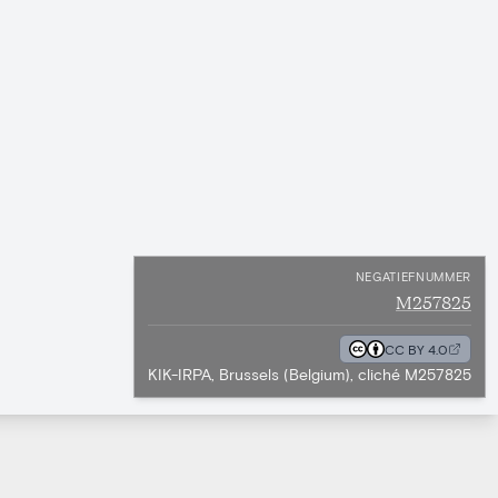
NEGATIEFNUMMER
M257825
CC BY 4.0
KIK-IRPA, Brussels (Belgium), cliché M257825