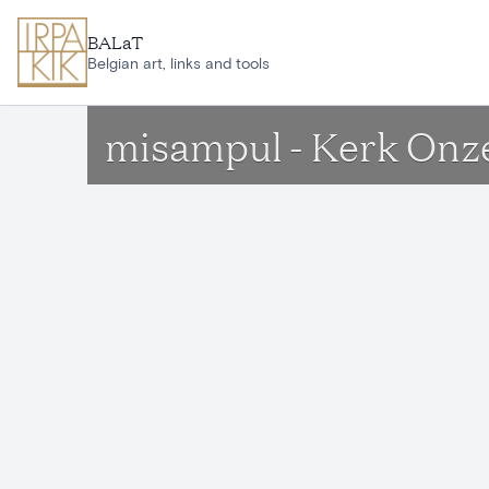
Ga naar hoofdinhoud
BALaT
Belgian art, links and tools
misampul - Kerk Onz