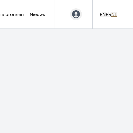
ne bronnen
Nieuws
EN
FR
NL