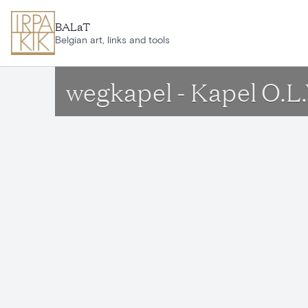
Ga naar hoofdinhoud
BALaT
Belgian art, links and tools
wegkapel - Kapel O.