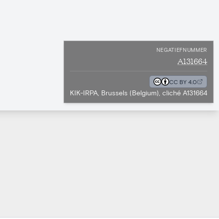
NEGATIEFNUMMER
A131664
CC BY 4.0
KIK-IRPA, Brussels (Belgium), cliché A131664