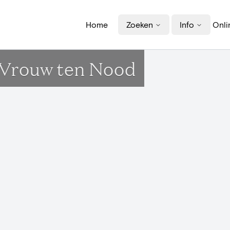
Home
Zoeken
Info
Onli
L.Vrouw ten Nood