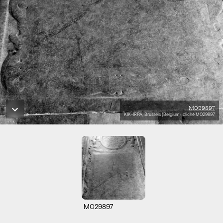
M029897
KIK-IRPA, Brussels (Belgium), cliché M029897
M029897