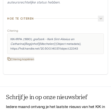
auteursrechtelijke status hebben.
HOE TE CITEREN
Citering
KIK-IRPA. (1990). 
grafzerk - Kerk Sint-Alexius en 
Catharina[Begijnhof][Mechelen]
 [Object metadata]. 
https://hdl.handle.net/20.500.14037/object.22343
Citering kopiëren
Schrijf je in op onze nieuwsbrief
Iedere maand ontvang je het laatste nieuws van het KIK in