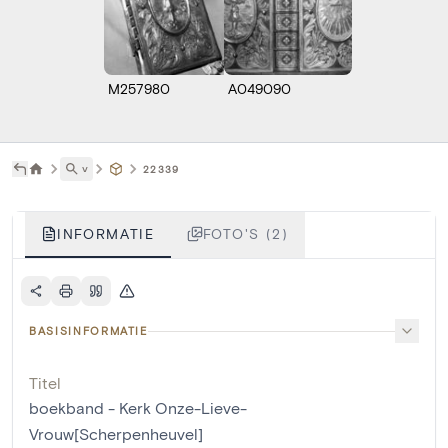
M257980
A049090
˅
22339
INFORMATIE
FOTO'S (2)
BASISINFORMATIE
Titel
boekband - Kerk Onze-Lieve-
Vrouw[Scherpenheuvel]