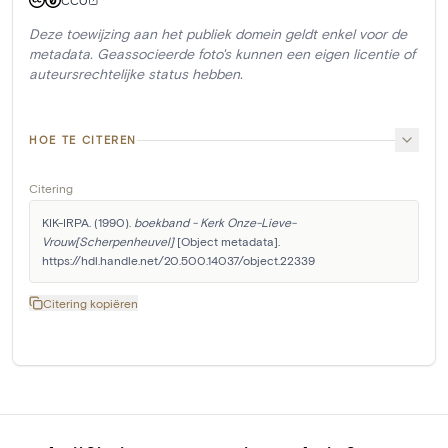
CC0
Deze toewijzing aan het publiek domein geldt enkel voor de
metadata. Geassocieerde foto's kunnen een eigen licentie of
auteursrechtelijke status hebben.
HOE TE CITEREN
Citering
KIK-IRPA. (1990). 
boekband - Kerk Onze-Lieve-
Vrouw[Scherpenheuvel]
 [Object metadata]. 
https://hdl.handle.net/20.500.14037/object.22339
Citering kopiëren