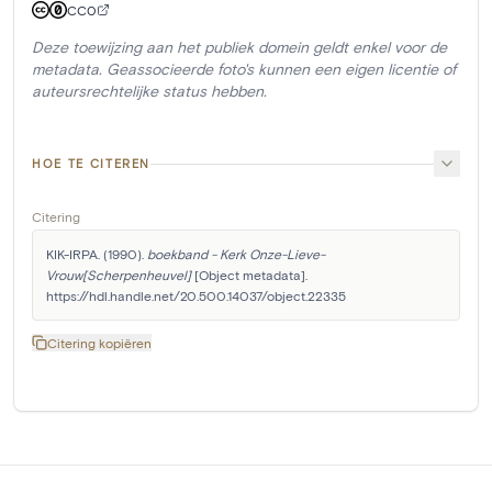
CC0
Deze toewijzing aan het publiek domein geldt enkel voor de
metadata. Geassocieerde foto's kunnen een eigen licentie of
auteursrechtelijke status hebben.
HOE TE CITEREN
Citering
KIK-IRPA. (1990). 
boekband - Kerk Onze-Lieve-
Vrouw[Scherpenheuvel]
 [Object metadata]. 
https://hdl.handle.net/20.500.14037/object.22335
Citering kopiëren