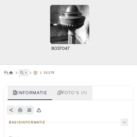
B037047
˅
22275
INFORMATIE
FOTO'S (1)
BASISINFORMATIE