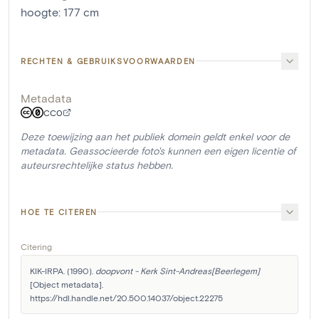
hoogte
:
177
cm
RECHTEN & GEBRUIKSVOORWAARDEN
Metadata
CC0
Deze toewijzing aan het publiek domein geldt enkel voor de
metadata. Geassocieerde foto's kunnen een eigen licentie of
auteursrechtelijke status hebben.
HOE TE CITEREN
Citering
KIK-IRPA. (1990). 
doopvont - Kerk Sint-Andreas[Beerlegem]
[Object metadata]. 
https://hdl.handle.net/20.500.14037/object.22275