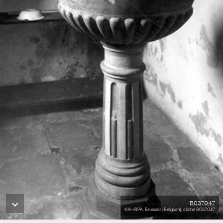
B037047
KIK-IRPA, Brussels (Belgium), cliché B037047