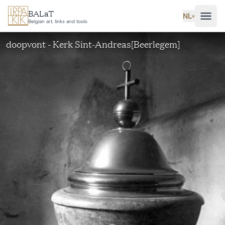
Ga naar hoofdinhoud
BALaT
NL
˅
Belgian art, links and tools
doopvont - Kerk Sint-Andreas[Beerlegem]