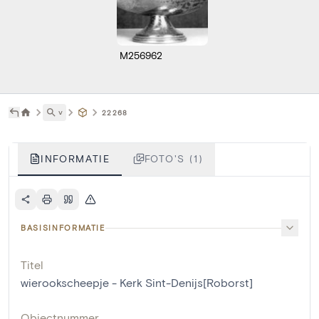
M256962
˅
22268
INFORMATIE
FOTO'S (1)
BASISINFORMATIE
Titel
wierookscheepje - Kerk Sint-Denijs[Roborst]
Objectnummer