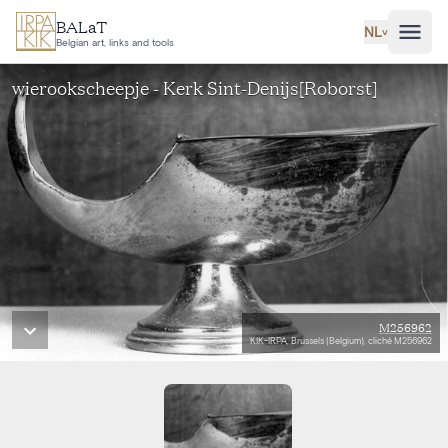
Ga naar hoofdinhoud
BALaT
NL
˅
Belgian art, links and tools
wierookscheepje - Kerk Sint-Denijs[Roborst]
M256962
KIK-IRPA, Brussels (Belgium), cliché M256962