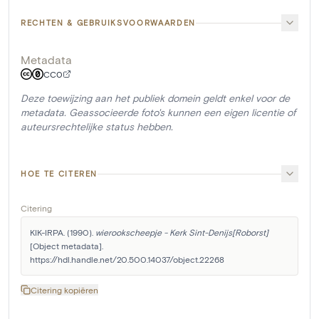
RECHTEN & GEBRUIKSVOORWAARDEN
Metadata
CC0
Deze toewijzing aan het publiek domein geldt enkel voor de
metadata. Geassocieerde foto's kunnen een eigen licentie of
auteursrechtelijke status hebben.
HOE TE CITEREN
Citering
KIK-IRPA. (1990). 
wierookscheepje - Kerk Sint-Denijs[Roborst]
[Object metadata]. 
https://hdl.handle.net/20.500.14037/object.22268
Citering kopiëren