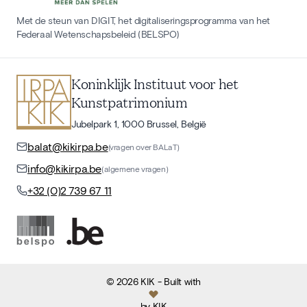
Met de steun van DIGIT, het digitaliseringsprogramma van het
Federaal Wetenschapsbeleid (BELSPO)
Koninklijk Instituut voor het
Kunstpatrimonium
Jubelpark 1, 1000 Brussel, België
balat@kikirpa.be
(vragen over BALaT)
info@kikirpa.be
(algemene vragen)
+32 (0)2 739 67 11
©
2026
KIK
- Built with
by
KIK