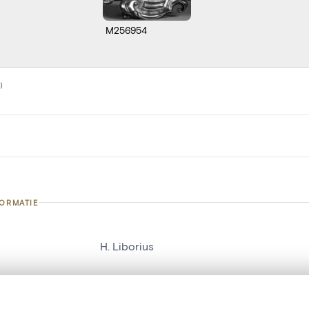
M256954
)
FORMATIE
H. Liborius
nummer
22251