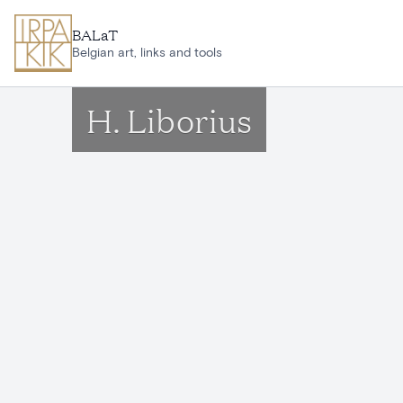
Ga naar hoofdinhoud
BALaT
Belgian art, links and tools
H. Liborius