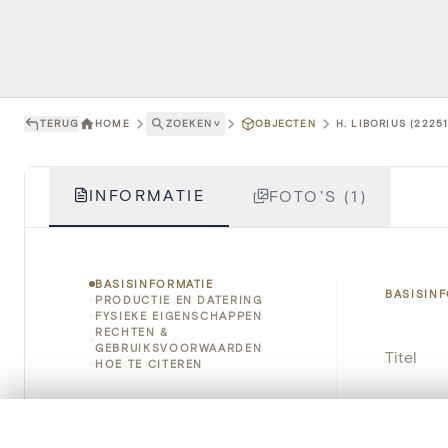
TERUG
HOME
ZOEKEN
˅
OBJECTEN
H. LIBORIUS (22251
INFORMATIE
FOTO'S (1)
BASISINFORMATIE
BASISIN
PRODUCTIE EN DATERING
FYSIEKE EIGENSCHAPPEN
RECHTEN &
GEBRUIKSVOORWAARDEN
Titel
HOE TE CITEREN
Object
0/50 foto's
VERGELIJKINGSSET