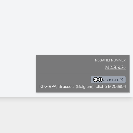
NEGATIEFNUMMER
M256954
CC BY 4.0
KIK-IRPA, Brussels (Belgium), cliché M256954