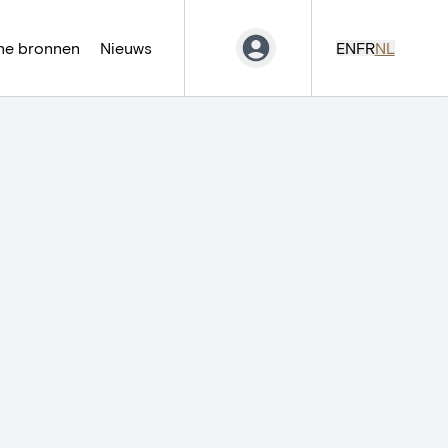
ne bronnen
Nieuws
EN
FR
NL