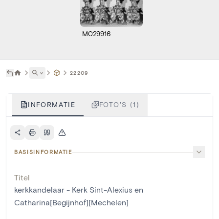
M029916
˅
22209
INFORMATIE
FOTO'S (1)
BASISINFORMATIE
Titel
kerkkandelaar - Kerk Sint-Alexius en
Catharina[Begijnhof][Mechelen]