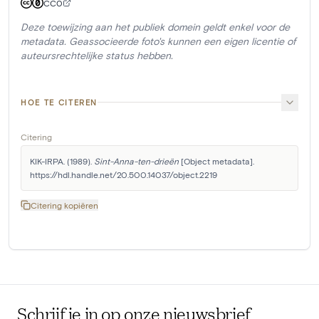
CC0
Deze toewijzing aan het publiek domein geldt enkel voor de
metadata. Geassocieerde foto's kunnen een eigen licentie of
auteursrechtelijke status hebben.
HOE TE CITEREN
Citering
KIK-IRPA. (1989). 
Sint-Anna-ten-drieën
 [Object metadata]. 
https://hdl.handle.net/20.500.14037/object.2219
Citering kopiëren
Schrijf je in op onze nieuwsbrief