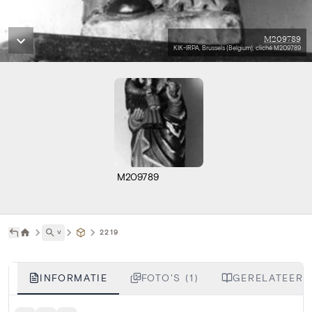
M209789
KIK-IRPA, Brussels (Belgium), cliché M209789
M209789
˅
2219
INFORMATIE
FOTO'S (1)
GERELATEERDE