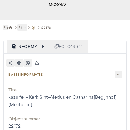
M029972
˅
22172
INFORMATIE
FOTO'S (1)
BASISINFORMATIE
Titel
kazuifel - Kerk Sint-Alexius en Catharina[Begijnhof]
[Mechelen]
Objectnummer
22172