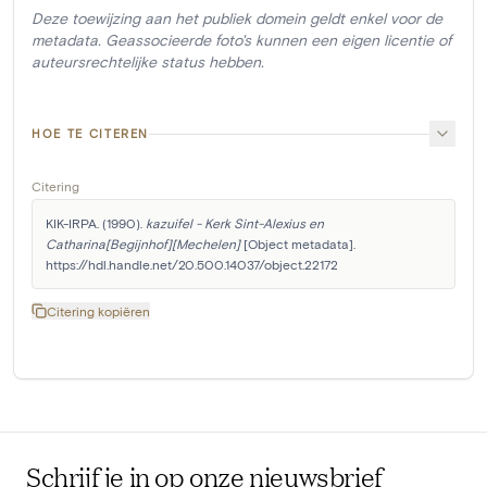
Deze toewijzing aan het publiek domein geldt enkel voor de
metadata. Geassocieerde foto's kunnen een eigen licentie of
auteursrechtelijke status hebben.
HOE TE CITEREN
Citering
KIK-IRPA. (1990). 
kazuifel - Kerk Sint-Alexius en 
Catharina[Begijnhof][Mechelen]
 [Object metadata]. 
https://hdl.handle.net/20.500.14037/object.22172
Citering kopiëren
Schrijf je in op onze nieuwsbrief