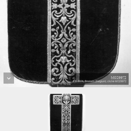
M029972
KIK-IRPA, Brussels (Belgium), cliché M029972