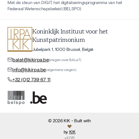
Met de steun van DIGIT, het digitaliseringsprogramma van het
Federaal Wetenschapsbeleid (BELSPO)
Koninklijk Instituut voor het
Kunstpatrimonium
Jubelpark 1, 1000 Brussel, België
balat@kikirpa.be
(vragen over BALaT)
info@kikirpa.be
(algemene vragen)
+32 (0)2 739 67 11
©
2026
KIK
- Built with
by
KIK
v
1.05