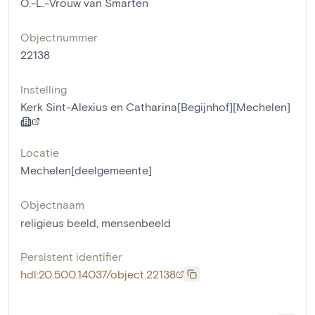
O.-L.-Vrouw van Smarten
Objectnummer
22138
Instelling
Kerk Sint-Alexius en Catharina[Begijnhof][Mechelen]
Locatie
Mechelen[deelgemeente]
Objectnaam
religieus beeld
,
mensenbeeld
Persistent identifier
hdl:20.500.14037/object.22138