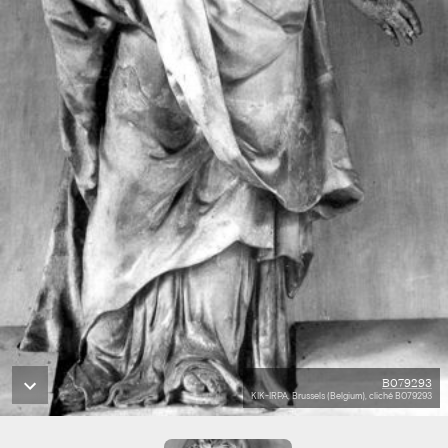
B079293
KIK-IRPA, Brussels (Belgium), cliché B079293