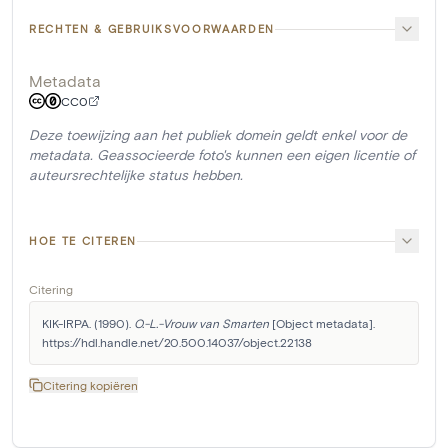
RECHTEN & GEBRUIKSVOORWAARDEN
Metadata
CC0
Deze toewijzing aan het publiek domein geldt enkel voor de
metadata. Geassocieerde foto's kunnen een eigen licentie of
auteursrechtelijke status hebben.
HOE TE CITEREN
Citering
KIK-IRPA. (1990). 
O.-L.-Vrouw van Smarten
 [Object metadata]. 
https://hdl.handle.net/20.500.14037/object.22138
Citering kopiëren