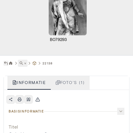
B079293
˅
22138
INFORMATIE
FOTO'S (1)
BASISINFORMATIE
Titel