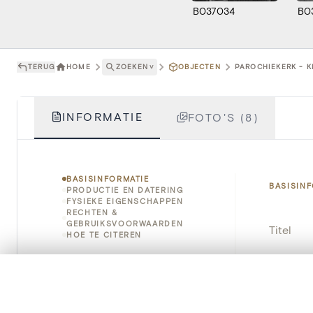
B037034
B0
TERUG
HOME
ZOEKEN
˅
OBJECTEN
PAROCHIEKERK - KE
INFORMATIE
FOTO'S (8)
BASISINFORMATIE
BASISIN
PRODUCTIE EN DATERING
FYSIEKE EIGENSCHAPPEN
RECHTEN &
GEBRUIKSVOORWAARDEN
Titel
HOE TE CITEREN
Object
0/50 foto's
VERGELIJKINGSSET
Instellin
Zet je afbeeldingen naast elkaar, gelaagd of me