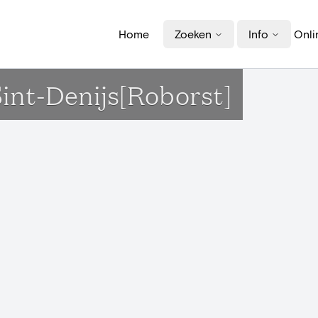
Home
Zoeken
Info
Onli
Sint-Denijs[Roborst]