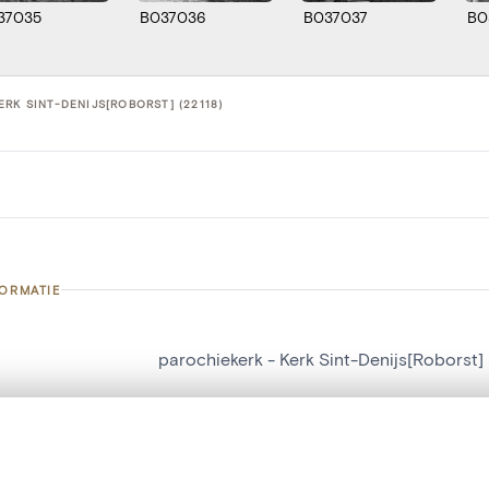
37035
B037036
B037037
B0
RK SINT-DENIJS[ROBORST] (22118)
FORMATIE
parochiekerk - Kerk Sint-Denijs[Roborst]
nummer
22118
g
Kerk Sint-Denijs[Roborst]
t een schuifbalk om ze te vergelijken — met gesynchroniseerd zoomen 