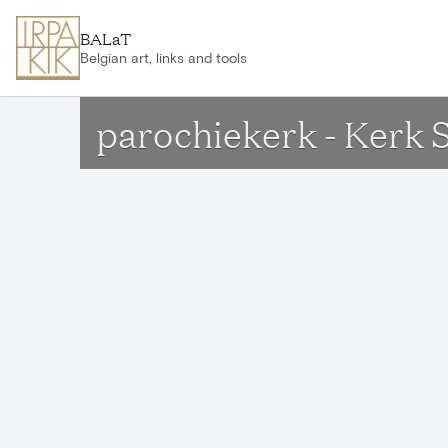
Ga naar hoofdinhoud
BALaT
Belgian art, links and tools
parochiekerk - Kerk 