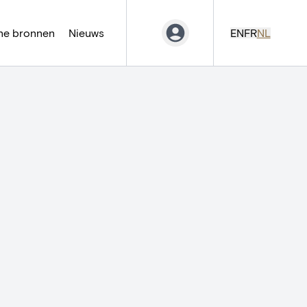
ne bronnen
Nieuws
EN
FR
NL