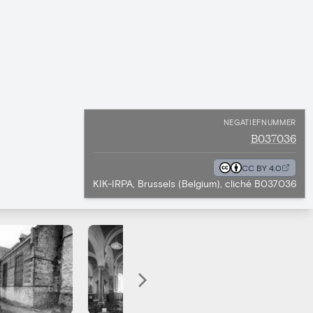
NEGATIEFNUMMER
B037036
CC BY 4.0
KIK-IRPA, Brussels (Belgium), cliché B037036