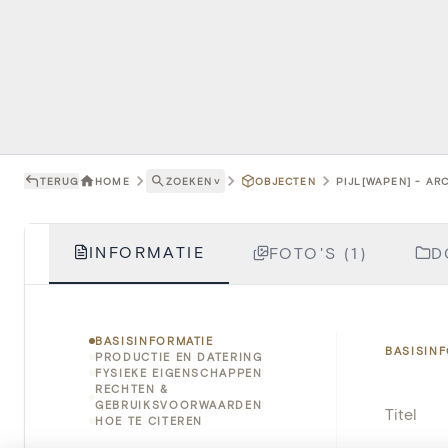
TERUG
HOME
ZOEKEN
˅
OBJECTEN
PIJL[WAPEN] - AR
INFORMATIE
FOTO'S (1)
D
BASISINFORMATIE
BASISIN
PRODUCTIE EN DATERING
FYSIEKE EIGENSCHAPPEN
RECHTEN &
GEBRUIKSVOORWAARDEN
Titel
HOE TE CITEREN