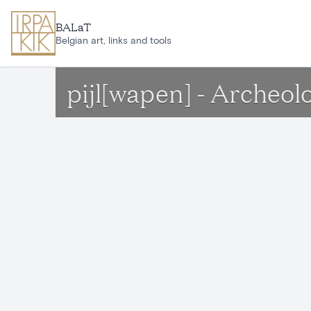
Ga naar hoofdinhoud
BALaT
Belgian art, links and tools
pijl[wapen] - Archeo