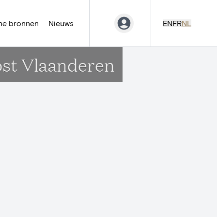
ne bronnen
Nieuws
EN
FR
NL
ost Vlaanderen