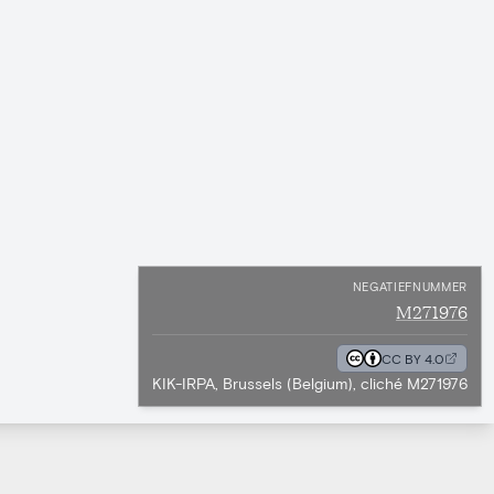
NEGATIEFNUMMER
M271976
CC BY 4.0
KIK-IRPA, Brussels (Belgium), cliché M271976