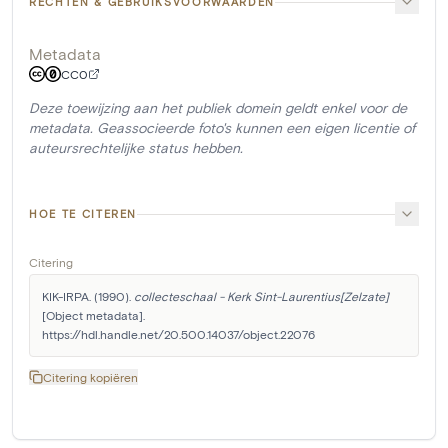
RECHTEN & GEBRUIKSVOORWAARDEN
Metadata
CC0
Deze toewijzing aan het publiek domein geldt enkel voor de
metadata. Geassocieerde foto's kunnen een eigen licentie of
auteursrechtelijke status hebben.
HOE TE CITEREN
Citering
KIK-IRPA. (1990). 
collecteschaal - Kerk Sint-Laurentius[Zelzate]
[Object metadata]. 
https://hdl.handle.net/20.500.14037/object.22076
Citering kopiëren