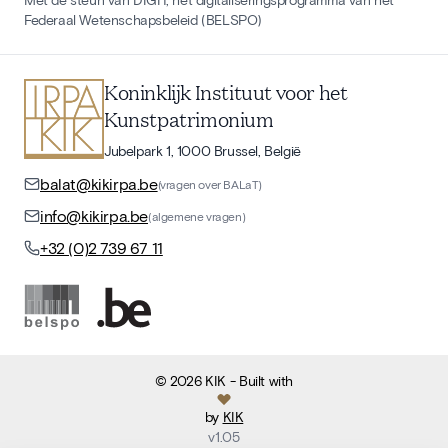
Federaal Wetenschapsbeleid (BELSPO)
Koninklijk Instituut voor het
Kunstpatrimonium
Jubelpark 1, 1000 Brussel, België
balat@kikirpa.be
(vragen over BALaT)
info@kikirpa.be
(algemene vragen)
+32 (0)2 739 67 11
©
2026
KIK
- Built with
by
KIK
v
1.05