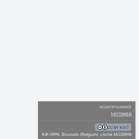
NEGATIEFNUMMER
M029919
CC BY 4.0
KIK-IRPA, Brussels (Belgium), cliché M029919