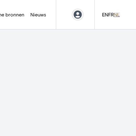
ne bronnen
Nieuws
EN
FR
NL