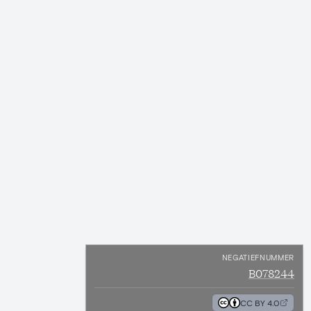
NEGATIEFNUMMER
B078244
CC BY 4.0