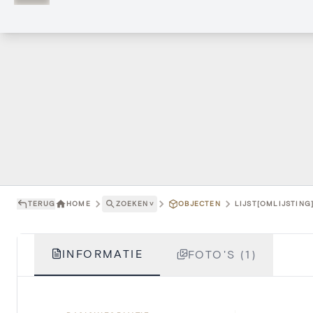
TERUG
HOME
ZOEKEN
˅
OBJECTEN
LIJST[OMLIJSTING
INFORMATIE
FOTO'S (1)