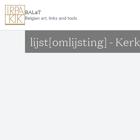
Ga naar hoofdinhoud
BALaT
Belgian art, links and tools
lijst[omlijsting] - K