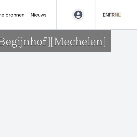
ne bronnen
Nieuws
EN
FR
NL
a[Begijnhof][Mechelen]