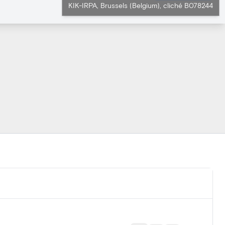
KIK-IRPA, Brussels (Belgium), cliché B078244