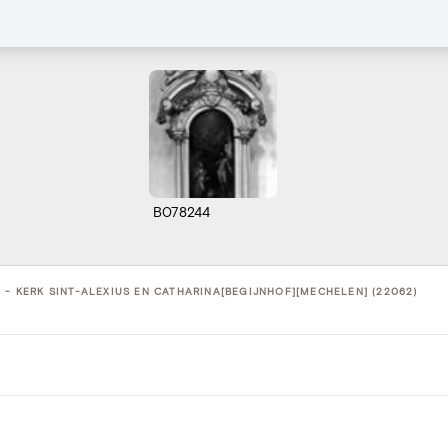
B078244
] - KERK SINT-ALEXIUS EN CATHARINA[BEGIJNHOF][MECHELEN] (22062)