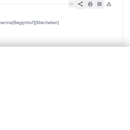
atharina[Begijnhof][Mechelen]
][Mechelen]
en verschuiven.
m te beginnen.
Vergelijken in expertviewer