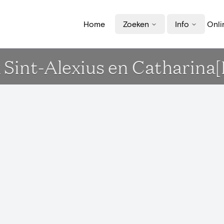
Home
Zoeken
Info
Onli
erk Sint-Alexius en Catharin