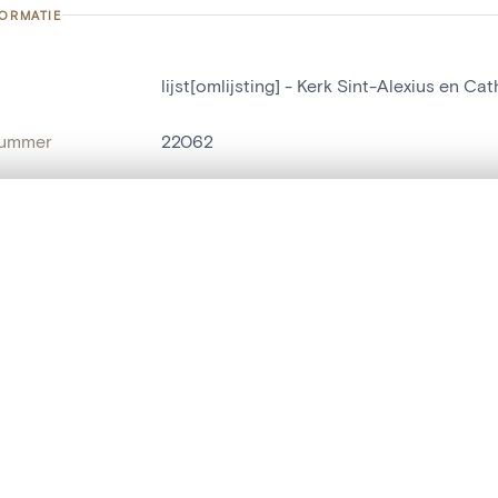
FORMATIE
lijst[omlijsting] - Kerk Sint-Alexius en C
nummer
22062
g
Kerk Sint-Alexius en Catharina[Begijnhof
Mechelen[deelgemeente]
t een schuifbalk om ze te vergelijken — met gesynchroniseerd zoomen 
het menu.
naam
lijst[omlijsting]
ngsset is leeg. Voeg foto's toe vanuit zoekresultaten of detailpagina's o
t identifier
hdl:20.500.14037/object.22062
IE EN DATERING