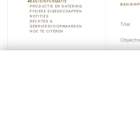
BASISINFORMATIE
BASISIN
PRODUCTIE EN DATERING
FYSIEKE EIGENSCHAPPEN
NOTITIES
RECHTEN &
Titel
GEBRUIKSVOORWAARDEN
HOE TE CITEREN
Object
Instellin
0/50 foto's
VERGELIJKINGSSET
Locatie
Zet je afbeeldingen naast elkaar, gelaagd of me
Je kunt deze set altijd opnieuw openen via “Mijn set” in 
Object
Je vergelijki
Persisten
Alles wissen
PRODUCT