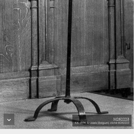
M262223
KIK-IRPA, Brussels (Belgium), cliché M262223