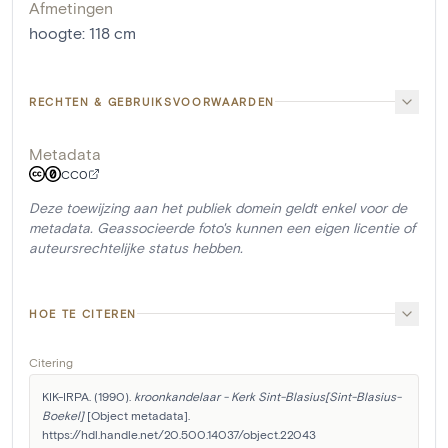
Afmetingen
hoogte
:
118
cm
RECHTEN & GEBRUIKSVOORWAARDEN
Metadata
CC0
Deze toewijzing aan het publiek domein geldt enkel voor de
metadata. Geassocieerde foto's kunnen een eigen licentie of
auteursrechtelijke status hebben.
HOE TE CITEREN
Citering
KIK-IRPA. (1990). 
kroonkandelaar - Kerk Sint-Blasius[Sint-Blasius-
Boekel]
 [Object metadata]. 
https://hdl.handle.net/20.500.14037/object.22043