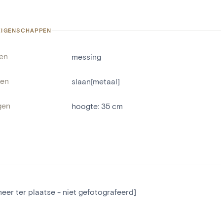
 EIGENSCHAPPEN
len
messing
ken
slaan[metaal]
gen
hoogte
:
35
cm
meer ter plaatse - niet gefotografeerd]