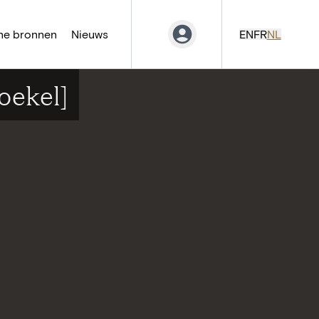
ne bronnen
Nieuws
EN
FR
NL
oekel]