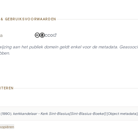
 & GEBRUIKSVOORWAARDEN
a
CC0
ijzing aan het publiek domein geldt enkel voor de metadata. Geassocie
bben.
ITEREN
 (1990). 
kerkkandelaar - Kerk Sint-Blasius[Sint-Blasius-Boekel]
 [Object metadata]
 kopiëren