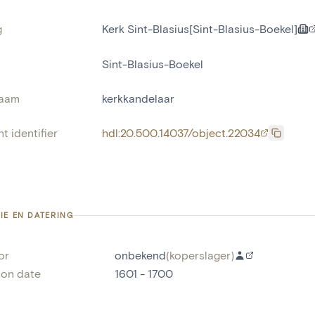
g
Kerk Sint-Blasius[Sint-Blasius-Boekel]
Sint-Blasius-Boekel
naam
kerkkandelaar
t identifier
hdl:20.500.14037/object.22034
IE EN DATERING
or
onbekend
(
koperslager
)
ion date
1601 - 1700