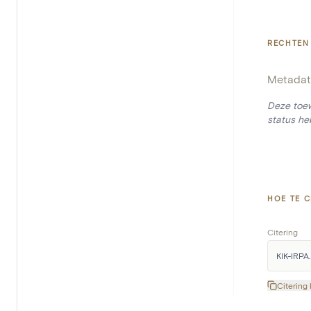
RECHTEN
Metadat
Deze toew
status he
HOE TE C
Citering
KIK-IRPA.
Citering