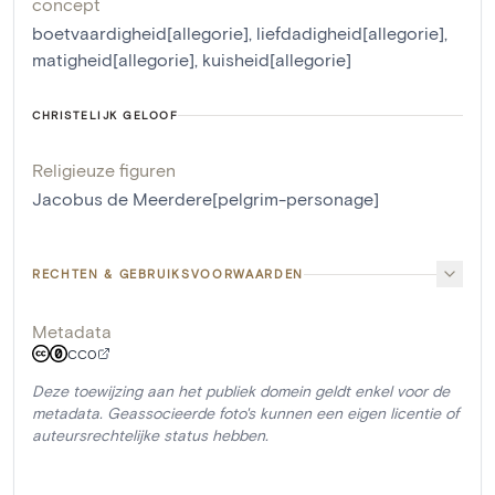
concept
boetvaardigheid[allegorie]
,
liefdadigheid[allegorie]
,
matigheid[allegorie]
,
kuisheid[allegorie]
CHRISTELIJK GELOOF
Religieuze figuren
Jacobus de Meerdere[pelgrim-personage]
RECHTEN & GEBRUIKSVOORWAARDEN
Metadata
CC0
Deze toewijzing aan het publiek domein geldt enkel voor de
metadata. Geassocieerde foto's kunnen een eigen licentie of
auteursrechtelijke status hebben.