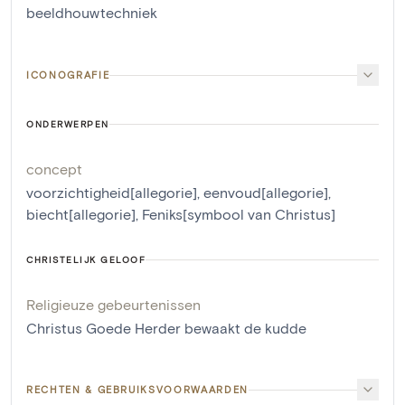
beeldhouwtechniek
ICONOGRAFIE
ONDERWERPEN
concept
voorzichtigheid[allegorie]
,
eenvoud[allegorie]
,
biecht[allegorie]
,
Feniks[symbool van Christus]
CHRISTELIJK GELOOF
Religieuze gebeurtenissen
Christus Goede Herder bewaakt de kudde
RECHTEN & GEBRUIKSVOORWAARDEN