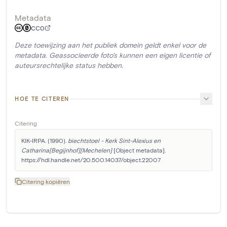
Metadata
CC0
Deze toewijzing aan het publiek domein geldt enkel voor de
metadata. Geassocieerde foto's kunnen een eigen licentie of
auteursrechtelijke status hebben.
HOE TE CITEREN
Citering
KIK-IRPA. (1990). 
biechtstoel - Kerk Sint-Alexius en 
Catharina[Begijnhof][Mechelen]
 [Object metadata]. 
https://hdl.handle.net/20.500.14037/object.22007
Citering kopiëren