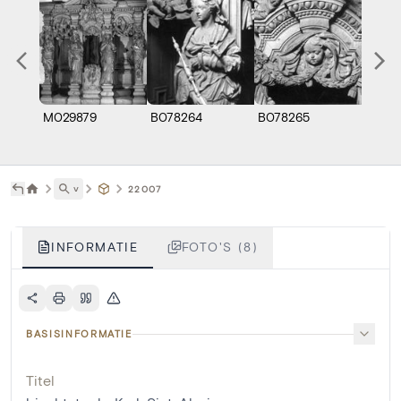
M029879
B078264
B078265
B078
˅
22007
INFORMATIE
FOTO'S (8)
BASISINFORMATIE
Titel