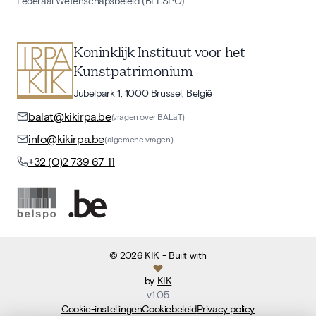
Federaal Wetenschapsbeleid (BELSPO)
Koninklijk Instituut voor het
Kunstpatrimonium
Jubelpark 1, 1000 Brussel, België
balat@kikirpa.be
(vragen over BALaT)
info@kikirpa.be
(algemene vragen)
+32 (0)2 739 67 11
©
2026
KIK
- Built with
by
KIK
v
1.05
Cookie-instellingen
Cookiebeleid
Privacy policy