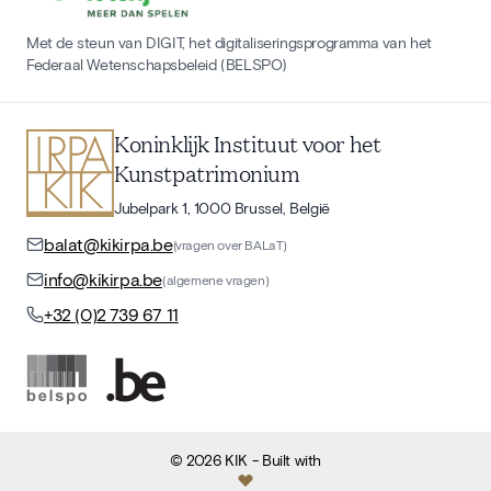
Met de steun van DIGIT, het digitaliseringsprogramma van het
Federaal Wetenschapsbeleid (BELSPO)
Koninklijk Instituut voor het
Kunstpatrimonium
Jubelpark 1, 1000 Brussel, België
balat@kikirpa.be
(vragen over BALaT)
info@kikirpa.be
(algemene vragen)
+32 (0)2 739 67 11
©
2026
KIK
- Built with