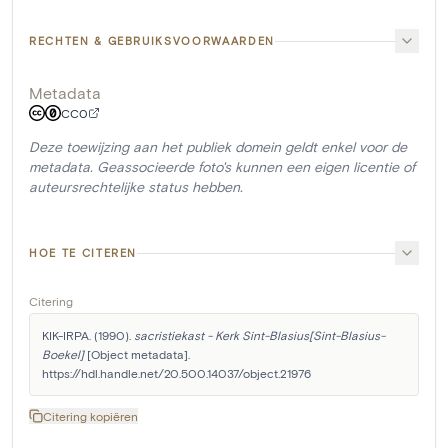
RECHTEN & GEBRUIKSVOORWAARDEN
Metadata
CC0
Deze toewijzing aan het publiek domein geldt enkel voor de
metadata. Geassocieerde foto's kunnen een eigen licentie of
auteursrechtelijke status hebben.
HOE TE CITEREN
Citering
KIK-IRPA. (1990). 
sacristiekast - Kerk Sint-Blasius[Sint-Blasius-
Boekel]
 [Object metadata]. 
https://hdl.handle.net/20.500.14037/object.21976
Citering kopiëren