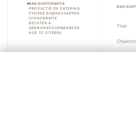
BASISINFORMATIE
BASISIN
PRODUCTIE EN DATERING
FYSIEKE EIGENSCHAPPEN
ICONOGRAFIE
RECHTEN &
Titel
GEBRUIKSVOORWAARDEN
HOE TE CITEREN
Object
Instellin
0/50 foto's
VERGELIJKINGSSET
Locatie
Zet je afbeeldingen naast elkaar, gelaagd of me
Je kunt deze set altijd opnieuw openen via “Mijn set” in 
Object
Je vergelijki
Persisten
Alles wissen