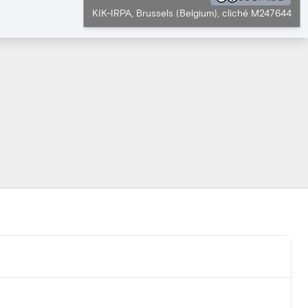
KIK-IRPA, Brussels (Belgium), cliché M247644