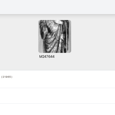
M247644
 (21965)