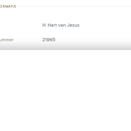
FORMATIE
H. Hart van Jezus
nummer
21965
g
Kerk Sint-Catharina[Wachtebeke]
Wachtebeke
t een schuifbalk om ze te vergelijken — met gesynchroniseerd zoomen 
het menu.
naam
religieus beeld
,
mensenbeeld
ngsset is leeg. Voeg foto's toe vanuit zoekresultaten of detailpagina's o
t identifier
hdl:20.500.14037/object.21965