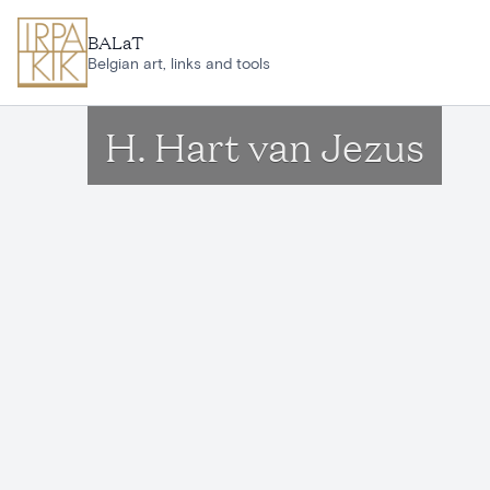
Ga naar hoofdinhoud
BALaT
Belgian art, links and tools
H. Hart van Jezus