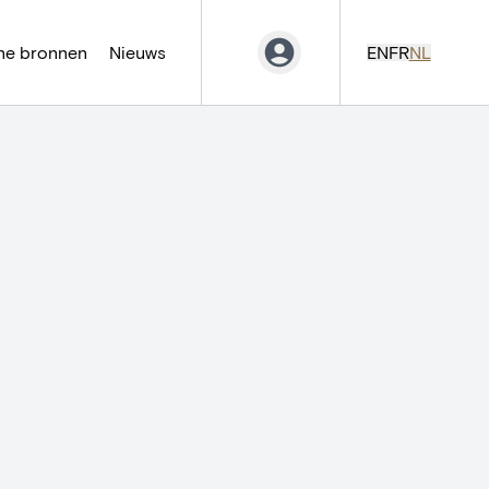
ne bronnen
Nieuws
EN
FR
NL