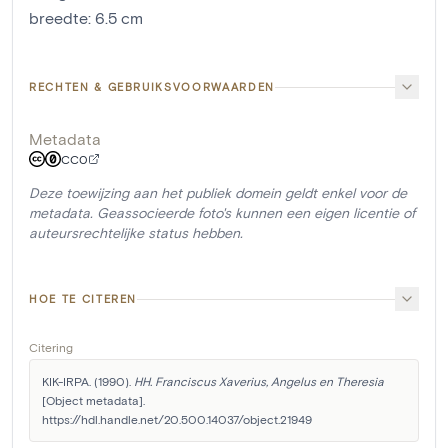
breedte
:
6.5
cm
RECHTEN & GEBRUIKSVOORWAARDEN
Metadata
CC0
Deze toewijzing aan het publiek domein geldt enkel voor de
metadata. Geassocieerde foto's kunnen een eigen licentie of
auteursrechtelijke status hebben.
HOE TE CITEREN
Citering
KIK-IRPA. (1990). 
HH. Franciscus Xaverius, Angelus en Theresia
[Object metadata]. 
https://hdl.handle.net/20.500.14037/object.21949