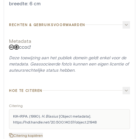
breedte
:
6
cm
RECHTEN & GEBRUIKSVOORWAARDEN
Metadata
CC0
Deze toewijzing aan het publiek domein geldt enkel voor de
metadata. Geassocieerde foto's kunnen een eigen licentie of
auteursrechtelijke status hebben.
HOE TE CITEREN
Citering
KIK-IRPA. (1990). 
H. Blasius
 [Object metadata]. 
https://hdl.handle.net/20.500.14037/object.21948
Citering kopiëren