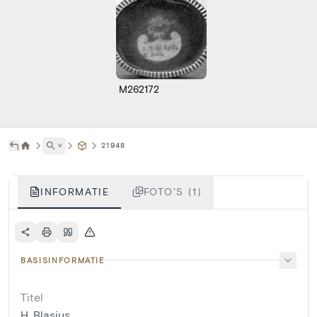
M262172
˅
21948
INFORMATIE
FOTO'S (1)
BASISINFORMATIE
Titel
H. Blasius