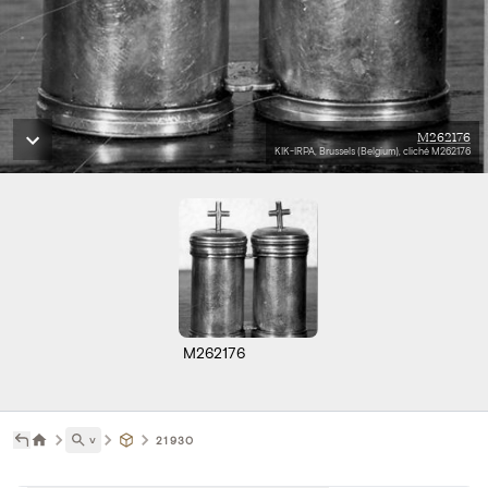
M262176
KIK-IRPA, Brussels (Belgium), cliché M262176
M262176
˅
21930