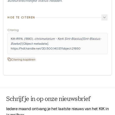
auteursrechtelijke status hebben.
HOE TE CITEREN
Citering
KIK-IRPA. (1990). 
chrismatorium - Kerk Sint-Blasius[Sint-Blasius-
Boekel]
 [Object metadata]. 
https://hdl.handle.net/20.500.14037/object.21930
Citering kopiëren
Schrijf je in op onze nieuwsbrief
Iedere maand ontvang je het laatste nieuws van het KIK in
je mailbox.