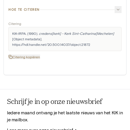
HOE TE CITEREN
Citering
KIK-IRPA. (1990). 
credens[kerk] - Kerk Sint-Catharina[Mechelen]
[Object metadata]. 
https://hdl.handle.net/20.500.14037/object.21872
Citering kopiëren
Schrijf je in op onze nieuwsbrief
Iedere maand ontvang je het laatste nieuws van het KIK in
je mailbox.
Lees meer over onze nieuwsbrief