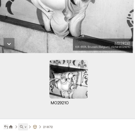
M029210
KIK-IRPA, Brussels (Belgium), cliché M029210
M029210
˅
21872