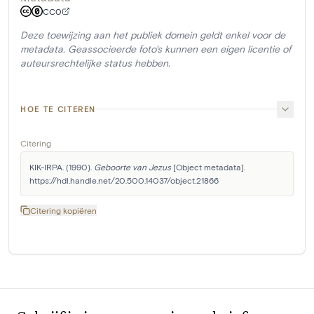
CC0
Deze toewijzing aan het publiek domein geldt enkel voor de
metadata. Geassocieerde foto's kunnen een eigen licentie of
auteursrechtelijke status hebben.
HOE TE CITEREN
Citering
KIK-IRPA. (1990). 
Geboorte van Jezus
 [Object metadata]. 
https://hdl.handle.net/20.500.14037/object.21866
Citering kopiëren