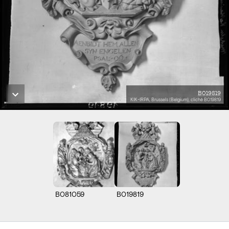
B019819
KIK-IRPA, Brussels (Belgium), cliché B019819
B081059
B019819