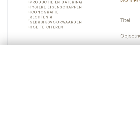
BASISIN
PRODUCTIE EN DATERING
FYSIEKE EIGENSCHAPPEN
ICONOGRAFIE
RECHTEN &
Titel
GEBRUIKSVOORWAARDEN
HOE TE CITEREN
Object
Instellin
0/50 foto's
VERGELIJKINGSSET
Zet je afbeeldingen naast elkaar, gelaagd of me
Locatie
Je kunt deze set altijd opnieuw openen via “Mijn set” in 
Object
Je vergelijki
Persisten
Alles wissen
PRODUCT