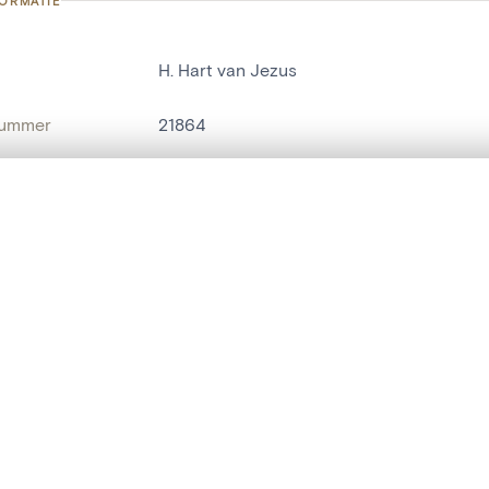
FORMATIE
H. Hart van Jezus
nummer
21864
g
Kerk H. Hart[Mechelen]
t een schuifbalk om ze te vergelijken — met gesynchroniseerd zoomen 
Mechelen[deelgemeente]
het menu.
naam
religieus beeld
,
mensenbeeld
ngsset is leeg. Voeg foto's toe vanuit zoekresultaten of detailpagina's o
t identifier
hdl:20.500.14037/object.21864
IE EN DATERING