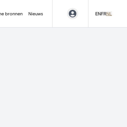
ne bronnen
Nieuws
EN
FR
NL