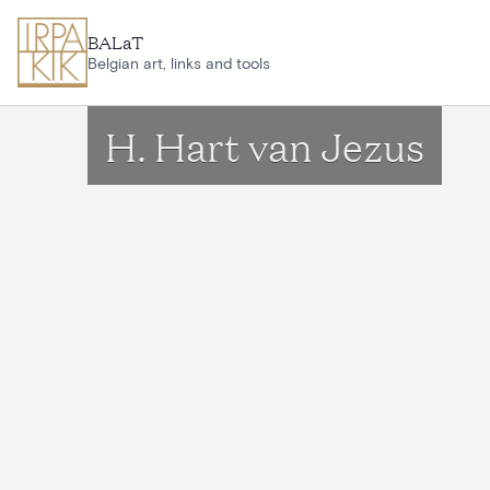
Ga naar hoofdinhoud
BALaT
Belgian art, links and tools
H. Hart van Jezus