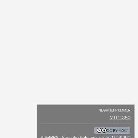
NEGATIEFNUMMER
M041380
CC BY 4.0
KIK-IRPA, Brussels (Belgium), cliché M041380