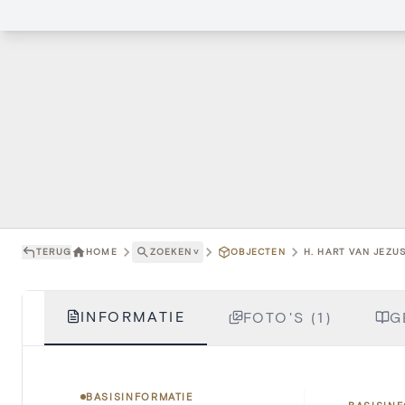
TERUG
HOME
ZOEKEN
˅
OBJECTEN
H. HART VAN JEZUS
INFORMATIE
FOTO'S (1)
G
BASISINFORMATIE