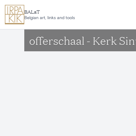
Ga naar hoofdinhoud
BALaT
Belgian art, links and tools
offerschaal - Kerk S