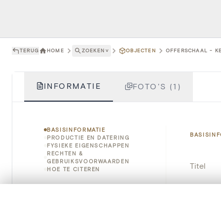
TERUG
HOME
ZOEKEN
˅
OBJECTEN
OFFERSCHAAL - KE
INFORMATIE
FOTO'S (1)
BASISINFORMATIE
BASISIN
PRODUCTIE EN DATERING
FYSIEKE EIGENSCHAPPEN
RECHTEN &
GEBRUIKSVOORWAARDEN
Titel
HOE TE CITEREN
Object
0/50 foto's
VERGELIJKINGSSET
Instellin
Zet je afbeeldingen naast elkaar, gelaagd of me