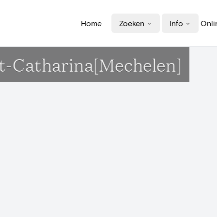
Home
Zoeken
Info
Onli
int-Catharina[Mechelen]