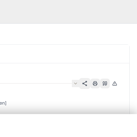
en]
en verschuiven.