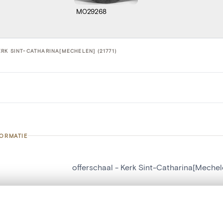
M029268
RK SINT-CATHARINA[MECHELEN] (21771)
FORMATIE
offerschaal - Kerk Sint-Catharina[Mechel
nummer
21771
g
Kerk Sint-Catharina[Mechelen]
t een schuifbalk om ze te vergelijken — met gesynchroniseerd zoomen 