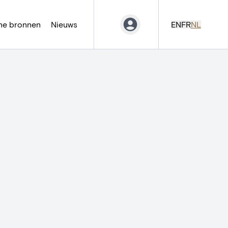
ne bronnen
Nieuws
EN
FR
NL