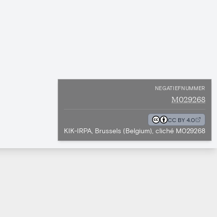
NEGATIEFNUMMER
M029268
CC BY 4.0
KIK-IRPA, Brussels (Belgium), cliché M029268