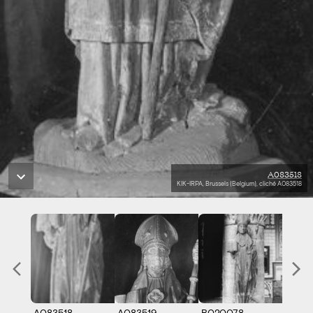
A083518
KIK-IRPA, Brussels (Belgium), cliché A083518
A083518
A083519
B020078