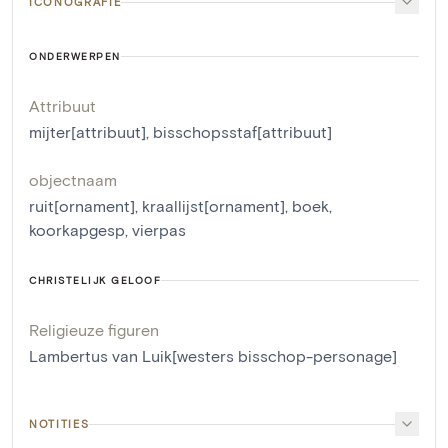
ICONOGRAFIE
ONDERWERPEN
Attribuut
mijter[attribuut]
,
bisschopsstaf[attribuut]
objectnaam
ruit[ornament]
,
kraallijst[ornament]
,
boek
,
koorkapgesp
,
vierpas
CHRISTELIJK GELOOF
Religieuze figuren
Lambertus van Luik[westers bisschop-personage]
NOTITIES