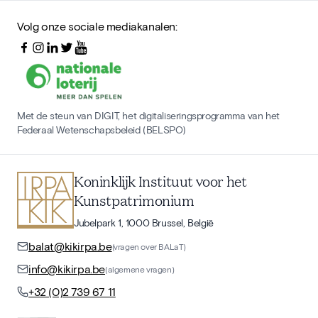
Volg onze sociale mediakanalen:
Met de steun van DIGIT, het digitaliseringsprogramma van het
Federaal Wetenschapsbeleid (BELSPO)
Koninklijk Instituut voor het
Kunstpatrimonium
Jubelpark 1, 1000 Brussel, België
balat@kikirpa.be
(vragen over BALaT)
info@kikirpa.be
(algemene vragen)
+32 (0)2 739 67 11