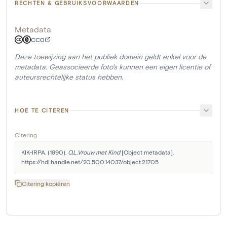
RECHTEN & GEBRUIKSVOORWAARDEN
Metadata
CC0
Deze toewijzing aan het publiek domein geldt enkel voor de
metadata. Geassocieerde foto's kunnen een eigen licentie of
auteursrechtelijke status hebben.
HOE TE CITEREN
Citering
KIK-IRPA. (1990). 
O.L.Vrouw met Kind
 [Object metadata]. 
https://hdl.handle.net/20.500.14037/object.21705
Citering kopiëren