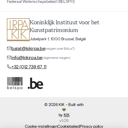
Federaal Wetenschapsbeleid (BELSPO)
Koninklijk Instituut voor het
Kunstpatrimonium
Jubelpark 1, 1000 Brussel, België
balat@kikirpa.be
(vragen over BALaT)
info@kikirpa.be
(algemene vragen)
+32 (0)2 739 67 11
©
2026
KIK
- Built with
by
KIK
v
1.05
Cookie-instellingen
Cookiebeleid
Privacy policy