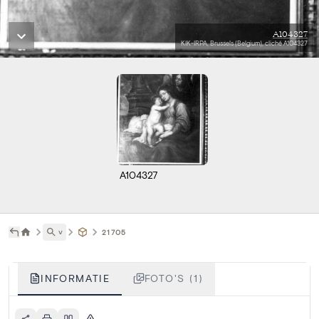
A104327
KIK-IRPA, Brussels (Belgium), cliché A104327
A104327
˅
21705
INFORMATIE
FOTO'S (1)