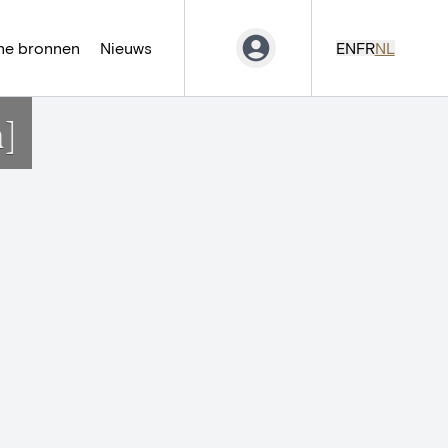
ne bronnen
Nieuws
EN
FR
NL
]