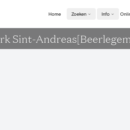
Home
Zoeken
Info
Onli
rk Sint-Andreas[Beerlegem