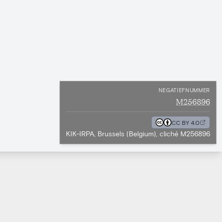
NEGATIEFNUMMER
M256896
CC BY 4.0
KIK-IRPA, Brussels (Belgium), cliché M256896