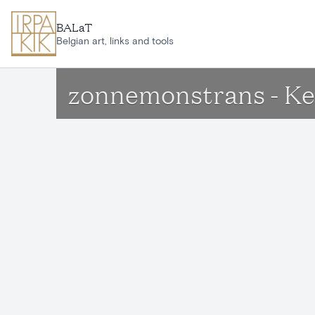
Ga naar hoofdinhoud
BALaT
Belgian art, links and tools
zonnemonstrans - Ke