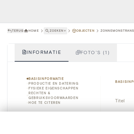
TERUG
HOME
ZOEKEN
˅
OBJECTEN
ZONNEMONSTRANS -
INFORMATIE
FOTO'S (1)
BASISINFORMATIE
BASISIN
PRODUCTIE EN DATERING
FYSIEKE EIGENSCHAPPEN
RECHTEN &
GEBRUIKSVOORWAARDEN
Titel
HOE TE CITEREN
Object
0/50 foto's
VERGELIJKINGSSET
Instellin
Zet je afbeeldingen naast elkaar, gelaagd of me