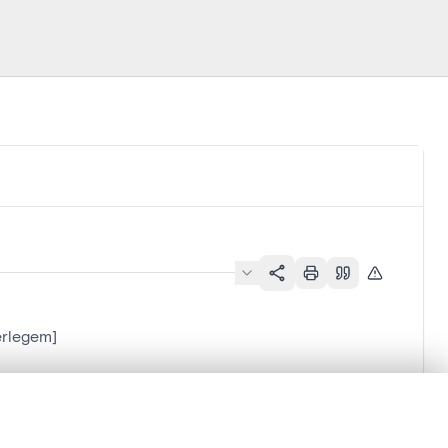
erlegem]
en verschuiven.