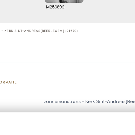
M256896
 KERK SINT-ANDREAS[BEERLEGEM] (21679)
FORMATIE
zonnemonstrans - Kerk Sint-Andreas[Be
nummer
21679
g
Kerk Sint-Andreas[Beerlegem]
t een schuifbalk om ze te vergelijken — met gesynchroniseerd zoomen 