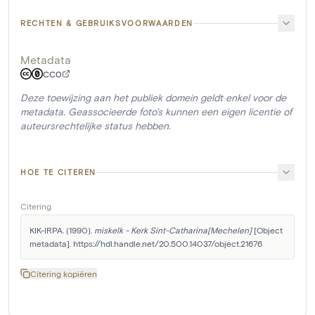
RECHTEN & GEBRUIKSVOORWAARDEN
Metadata
CC0
Deze toewijzing aan het publiek domein geldt enkel voor de
metadata. Geassocieerde foto's kunnen een eigen licentie of
auteursrechtelijke status hebben.
HOE TE CITEREN
Citering
KIK-IRPA. (1990). 
miskelk - Kerk Sint-Catharina[Mechelen]
 [Object 
metadata]. https://hdl.handle.net/20.500.14037/object.21676
Citering kopiëren