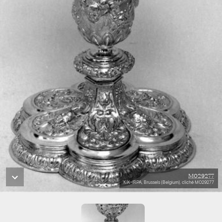
M029277
KIK-IRPA, Brussels (Belgium), cliché M029277