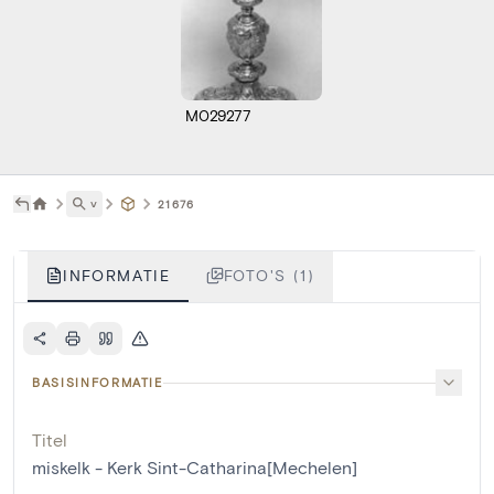
M029277
˅
21676
INFORMATIE
FOTO'S (1)
BASISINFORMATIE
Titel
miskelk - Kerk Sint-Catharina[Mechelen]