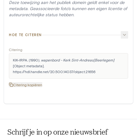
Deze toewijzing aan het publiek domein geldt enkel voor de
metadata. Geassocieerde foto's kunnen een eigen licentie of
auteursrechtelijke status hebben.
HOE TE CITEREN
Citering
KIK-IRPA. (1990). 
wapenbord - Kerk Sint-Andreas[Beerlegem]
[Object metadata]. 
https://hdl.handle.net/20.500.14037/object.21656
Citering kopiëren
Schrijf je in op onze nieuwsbrief