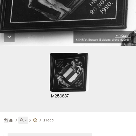
M256887
KIK-IRPA, Brussels (Belgium), cliché M256887
M256887
˅
21656