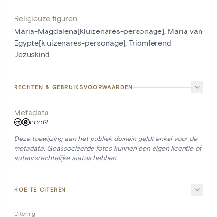
Religieuze figuren
Maria-Magdalena[kluizenares-personage]
,
Maria van
Egypte[kluizenares-personage]
,
Triomferend
Jezuskind
RECHTEN & GEBRUIKSVOORWAARDEN
Metadata
CC0
Deze toewijzing aan het publiek domein geldt enkel voor de
metadata. Geassocieerde foto's kunnen een eigen licentie of
auteursrechtelijke status hebben.
HOE TE CITEREN
Citering