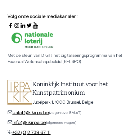
Volg onze sociale mediakanalen:
Met de steun van DIGIT, het digitaliseringsprogramma van het
Federaal Wetenschapsbeleid (BELSPO)
Koninklijk Instituut voor het
Kunstpatrimonium
Jubelpark 1, 1000 Brussel, België
balat@kikirpa.be
(vragen over BALaT)
info@kikirpa.be
(algemene vragen)
+32 (0)2 739 67 11