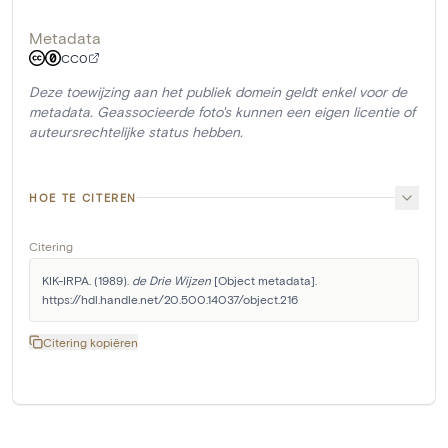
Metadata
CC0
Deze toewijzing aan het publiek domein geldt enkel voor de
metadata. Geassocieerde foto's kunnen een eigen licentie of
auteursrechtelijke status hebben.
HOE TE CITEREN
Citering
KIK-IRPA. (1989). 
de Drie Wijzen
 [Object metadata]. 
https://hdl.handle.net/20.500.14037/object.216
Citering kopiëren