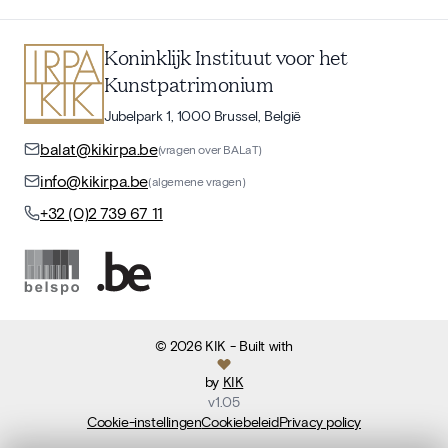
Koninklijk Instituut voor het
Kunstpatrimonium
Jubelpark 1, 1000 Brussel, België
balat@kikirpa.be
(vragen over BALaT)
info@kikirpa.be
(algemene vragen)
+32 (0)2 739 67 11
©
2026
KIK
- Built with
by
KIK
v
1.05
Cookie-instellingen
Cookiebeleid
Privacy policy