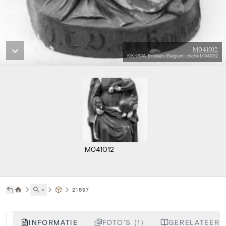
M041012
KIK-IRPA, Brussels (Belgium), cliché M041012
M041012
˅
21597
INFORMATIE
FOTO'S (1)
GERELATEERDE