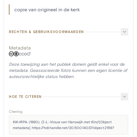
copie van origineel in de kerk
RECHTEN & GEBRUIKSVOORWAARDEN
Metadata
CC0
Deze toewijzing aan het publiek domein geldt enkel voor de
metadata. Geassocieerde foto's kunnen een eigen licentie of
auteursrechtelijke status hebben.
HOE TE CITEREN
Citering
KIK-IRPA. (1990). 
O.-L.-Vrouw van Hanswijk met Kind
 [Object 
metadata]. https://hdl.handle.net/20.500.14037/object.21597