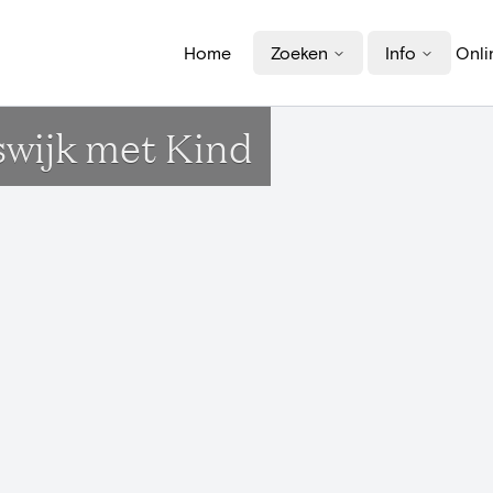
Home
Zoeken
Info
Onli
swijk met Kind