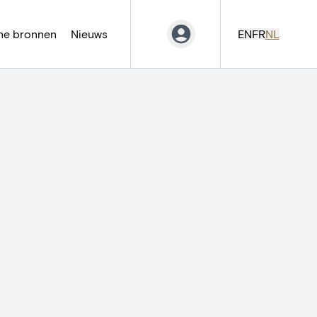
ne bronnen
Nieuws
EN
FR
NL