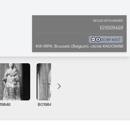
NEGATIEFNUMMER
KN009459
CC BY 4.0
KIK-IRPA, Brussels (Belgium), cliché KN009459
19846
B019847
B019848