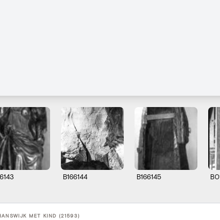
6143
B166144
B166145
B0
HANSWIJK MET KIND (21593)