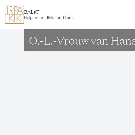
Ga naar hoofdinhoud
BALaT
Belgian art, links and tools
O.-L.-Vrouw van Han