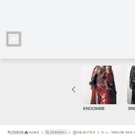
KN009459
B16
TERUG
HOME
ZOEKEN
˅
OBJECTEN
O.-L.-VROUW VAN 