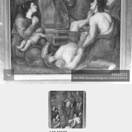
M041023
KIK-IRPA, Brussels (Belgium), cliché M041023