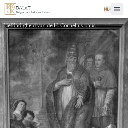
Ga naar hoofdinhoud
BALaT
NL
˅
Belgian art, links and tools
Liefdadigheid van de H. Cornelius paus