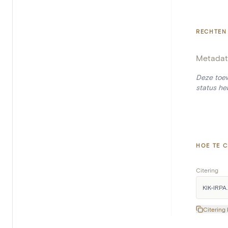
RECHTEN
Metadat
Deze toew
status he
HOE TE C
Citering
KIK-IRPA.
Citering