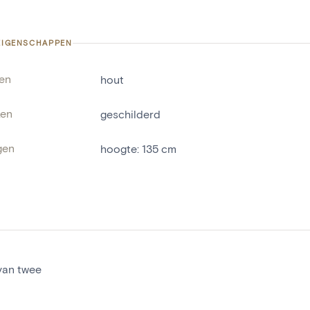
 EIGENSCHAPPEN
len
hout
ken
geschilderd
gen
hoogte
:
135
cm
van twee