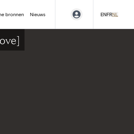
ne bronnen
Nieuws
EN
FR
NL
ove]