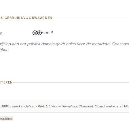
 & GEBRUIKSVOORWAARDEN
a
CC0
ijzing aan het publiek domein geldt enkel voor de metadata. Geassocie
bben.
ITEREN
 (1990). 
kerkkandelaar - Kerk O.L.Vrouw Hemelvaart[Ninove]
 [Object metadata]. ht
 kopiëren