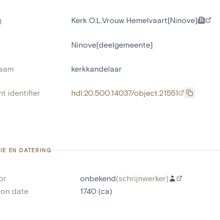
g
Kerk O.L.Vrouw Hemelvaart[Ninove]
Ninove[deelgemeente]
naam
kerkkandelaar
t identifier
hdl:20.500.14037/object.21551
IE EN DATERING
or
onbekend
(
schrijnwerker
)
ion date
1740 (ca)