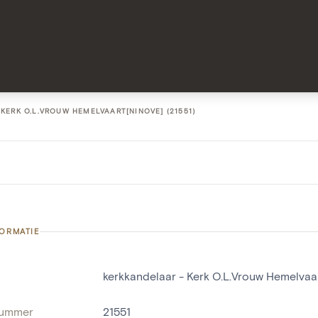
KERK O.L.VROUW HEMELVAART[NINOVE] (21551)
FORMATIE
kerkkandelaar - Kerk O.L.Vrouw Hemelvaa
nummer
21551